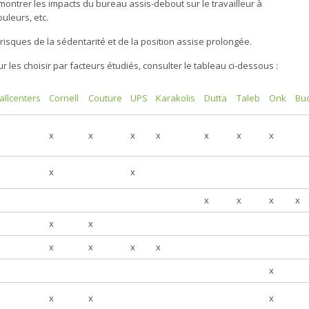
ntrer les impacts du bureau assis-debout sur le travailleur à
ouleurs, etc.
isques de la sédentarité et de la position assise prolongée.
ur les choisir par facteurs étudiés, consulter le tableau ci-dessous :
allcenters
Cornell
Couture
UPS
Karakolis
Dutta
Taleb
Onk
Bu
x
x
x
x
x
x
x
x
x
x
x
x
x
x
x
x
x
x
x
x
x
x
x