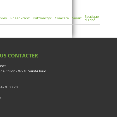
Boutique
ckley
Rosenkranz
Katzmarzyk
Comcare
Smart
du dos
US
CONTACTER
sse:
 de Crillon - 92210 Saint-Cloud
 47 95 27 20
: