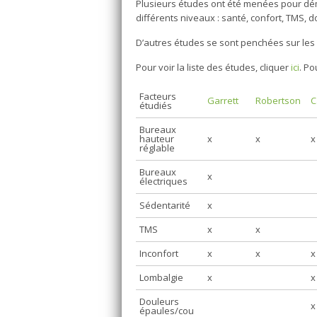
Plusieurs études ont été menées pour démo
différents niveaux : santé, confort, TMS, d
D’autres études se sont penchées sur les r
Pour voir la liste des études, cliquer
ici
. Po
Facteurs
Garrett
Robertson
C
étudiés
Bureaux
hauteur
x
x
x
réglable
Bureaux
x
électriques
Sédentarité
x
TMS
x
x
Inconfort
x
x
x
Lombalgie
x
x
Douleurs
x
épaules/cou