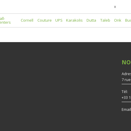
x
all-
Cornell
Couture
UPS
Karakolis
Dutta
Taleb
Onk
Bu
enters
NO
Adre
7 rue
Tél:
+33 1
Email