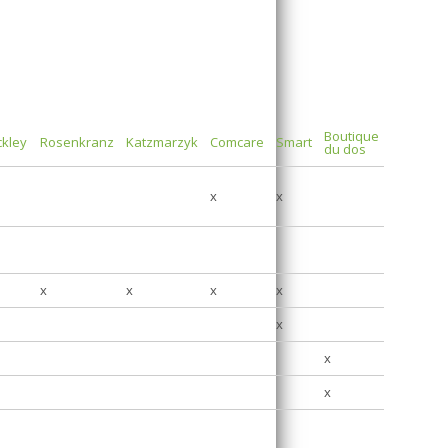
Boutique
ckley
Rosenkranz
Katzmarzyk
Comcare
Smart
du dos
x
x
x
x
x
x
x
x
x