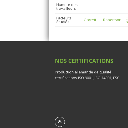
Humeur des
travailleurs
Facteurs
C
Garrett
Robertson
étudiés
c
NOS
CERTIFICATIONS
Production allemande de qualité,
certifications ISO 9001, ISO 14001, FSC