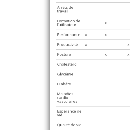
Arrêts de
travail
Formation de
x
l’utilisateur
Performance
x
x
Productivité
x
x
Posture
x
x
Cholestérol
Glycémie
Diabète
Maladies
cardio-
vasculaires
Espérance de
vie
Qualité de vie