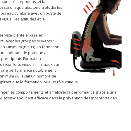
 sont très répandus, et la
sai clinique aléatoire a étudié les
 bureau combiné avec un poste de
 visuel, les attitudes et la
service clientèle base en
rs, avec les groupes suivants :
on Minimum (n = 11). La formation
e, une période de pratique assis-
 participants Formation
 inconforts visuels minimaux sur
vec une performance notablement
Minimum qui avait un nombre de
rant que la formation joue un rôle critique.
anger les comportements et améliorer la performance grâce à une
l assis-debout est efficace dans la prévention des inconforts des